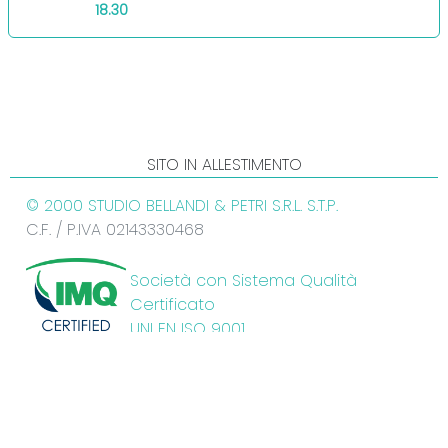
18.30
SITO IN ALLESTIMENTO
© 2000 STUDIO BELLANDI & PETRI S.R.L. S.T.P.
C.F. / P.IVA 02143330468
Società con Sistema Qualità
Certificato
UNI EN ISO 9001
Certificato n° 9175.SBEP
INGEGNERIA LUCCA
Viale A. Marti, 181 - 55100 Lucca